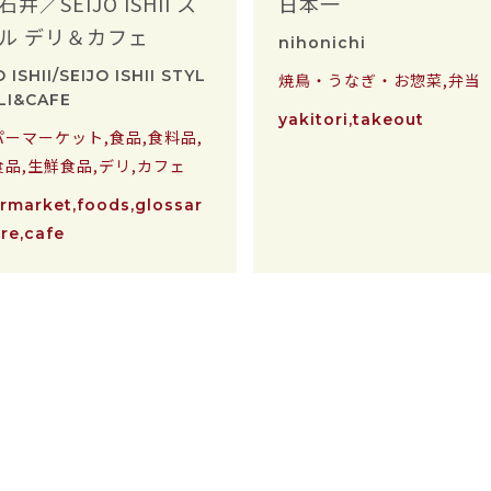
井／SEIJO ISHII ス
日本一
ル デリ＆カフェ
nihonichi
O ISHII/SEIJO ISHII STYL
焼鳥・うなぎ・お惣菜,弁当
LI&CAFE
yakitori,takeout
パーマーケット,食品,食料品,
品,生鮮食品,デリ,カフェ
rmarket,foods,glossar
ore,cafe