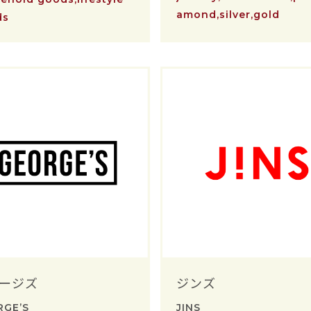
amond,silver,gold
ds
ージズ
ジンズ
RGE’S
JINS