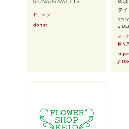
SIUNAUS SWEETS
成城石
タイ
ドーナツ
SEIJ
donut
E DE
スー
輸入食
supe
y st