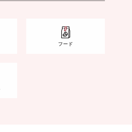
フード
他