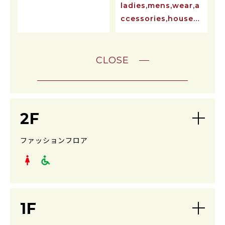
活雑貨
ladies,mens,wear,a
ccessories,househ
old goods
CLOSE
2F
ファッションフロア
1F