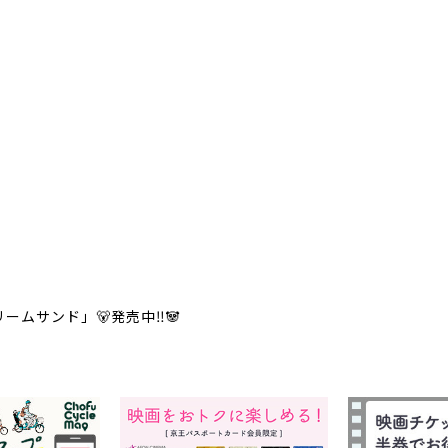
ームサンド」🐻発売中‼️🐼