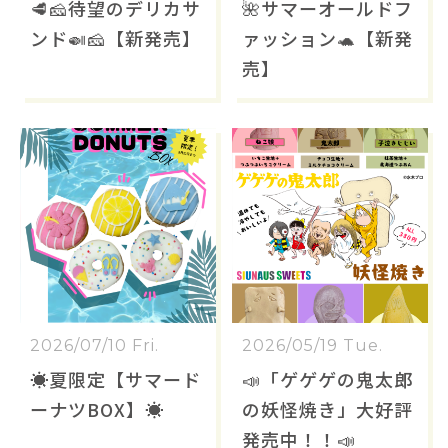
🥩🧀待望のデリカサ
🌺サマーオールドフ
ンド🍛🧀【新発売】
ァッション🐢【新発
売】
2026/07/10 Fri.
2026/05/19 Tue.
☀️夏限定【サマード
📣「ゲゲゲの鬼太郎
ーナツBOX】☀️
の妖怪焼き」大好評
発売中！！📣