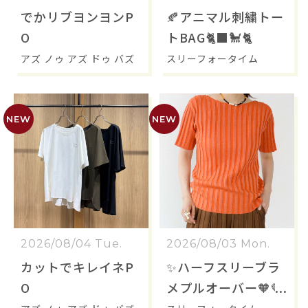
でかリブヨンヨンP
🍂アニマル刺繍トー
O
トBAG🐈‍⬛🐩🐈
アズ ノゥ アズ ドゥ バズ
スリーフォータイム
2026/08/04 Tue.
2026/08/03 Mon.
カットでキレイネP
✨ハーフスリーブラ
O
メプルオーバー🧡🤎