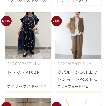
💙
アズ ノゥ アズ ドゥ バズ
スリーフォータイム
2026/08/03 Mon.
2026/08/02 Sun.
ドドットMIXOP
🎈バルーンシルエッ
トショートベスト🎈
アズ ノゥ アズ ドゥ バズ
スリーフォータイム