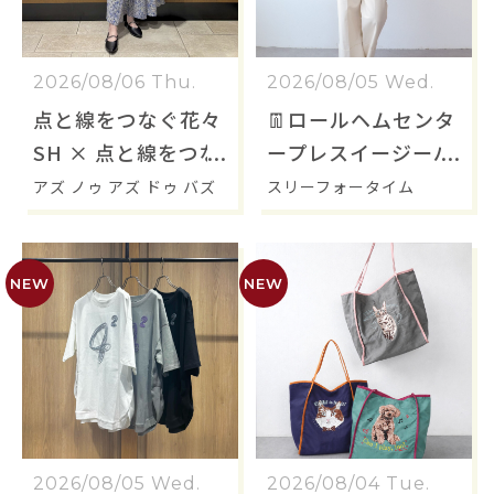
2026/08/06 Thu.
2026/08/05 Wed.
点と線をつなぐ花々
👖ロールヘムセンタ
SH × 点と線をつな
ープレスイージーパ
ぐ花々WPT
ンツ👖
アズ ノゥ アズ ドゥ バズ
スリーフォータイム
2026/08/05 Wed.
2026/08/04 Tue.