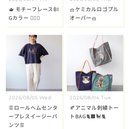
🫖 モチーフレースBI
🧺ケミカルロゴプル
Gカラー 🐕‍🦺🐩
オーバー🧺
2026/08/05 Wed.
2026/08/04 Tue.
👖ロールヘムセンタ
🍂アニマル刺繍トー
ープレスイージーパ
トBAG🐈‍⬛🐩🐈
ンツ👖